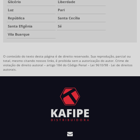
Glicério
Liberdade
Luz
Pari
República
Santa Cecília
Santa Efigênia
Sé
Vila Buarque
O conteúdo do texto desta página é de direito reservado. Sua reprodução, parcial ou
total, mesmo citando nossos links, é proibida sem a autorização do autor. Crime de
violação de direito autoral – artigo 184 do Código Penal –
Lei 9610/98 - Lei de direitos
autorais
.