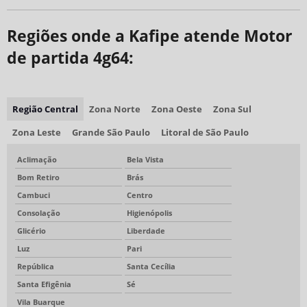
Regiões onde a Kafipe atende Motor
de partida 4g64:
Região Central
Zona Norte
Zona Oeste
Zona Sul
Zona Leste
Grande São Paulo
Litoral de São Paulo
Aclimação
Bela Vista
Bom Retiro
Brás
Cambuci
Centro
Consolação
Higienópolis
Glicério
Liberdade
Luz
Pari
República
Santa Cecília
Santa Efigênia
Sé
Vila Buarque