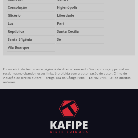
Consolação
Higienópolis
Glicério
Liberdade
Luz
Pari
República
Santa Cecília
Santa Efigênia
Sé
Vila Buarque
O conteúdo do texto desta página é de direito reservado. Sua reprodução, parcial ou
total, mesmo citando nossos links, é proibida sem a autorização do autor. Crime de
violação de direito autoral – artigo 184 do Código Penal –
Lei 9610/98 - Lei de direitos
autorais
.