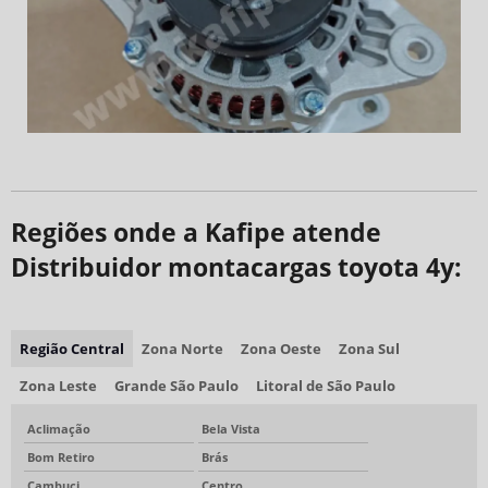
Regiões onde a Kafipe atende
Distribuidor montacargas toyota 4y:
Região Central
Zona Norte
Zona Oeste
Zona Sul
Zona Leste
Grande São Paulo
Litoral de São Paulo
Aclimação
Bela Vista
Bom Retiro
Brás
Cambuci
Centro