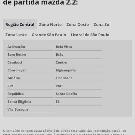
de partida mazda 2.2:
Região Central
Zona Norte
Zona Oeste
Zona Sul
Zona Leste
Grande São Paulo
Litoral de São Paulo
Aclimação
Bela Vista
Bom Retiro
Brás
Cambuci
Centro
Consolação
Higienópolis
Glicério
Liberdade
Luz
Pari
República
Santa Cecília
Santa Efigênia
Sé
Vila Buarque
O conteúdo do texto desta página é de direito reservado. Sua reprodução, parcial ou
total, mesmo citando nossos links, é proibida sem a autorização do autor. Crime de