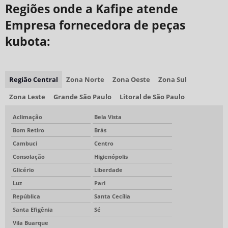
Regiões onde a Kafipe atende
Empresa fornecedora de peças
kubota:
Região Central
Zona Norte
Zona Oeste
Zona Sul
Zona Leste
Grande São Paulo
Litoral de São Paulo
Aclimação
Bela Vista
Bom Retiro
Brás
Cambuci
Centro
Consolação
Higienópolis
Glicério
Liberdade
Luz
Pari
República
Santa Cecília
Santa Efigênia
Sé
Vila Buarque