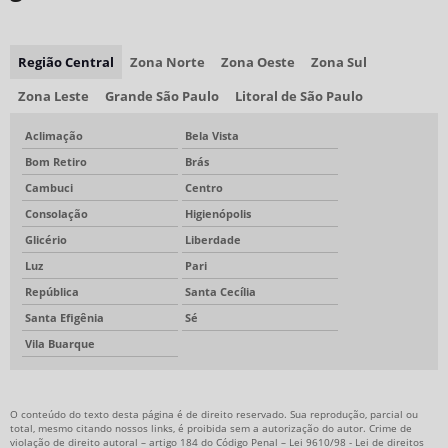
Região Central
Zona Norte
Zona Oeste
Zona Sul
Zona Leste
Grande São Paulo
Litoral de São Paulo
Aclimação
Bela Vista
Bom Retiro
Brás
Cambuci
Centro
Consolação
Higienópolis
Glicério
Liberdade
Luz
Pari
República
Santa Cecília
Santa Efigênia
Sé
Vila Buarque
O conteúdo do texto desta página é de direito reservado. Sua reprodução, parcial ou
total, mesmo citando nossos links, é proibida sem a autorização do autor. Crime de
violação de direito autoral – artigo 184 do Código Penal –
Lei 9610/98 - Lei de direitos