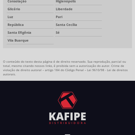
Consolação
Higienópolis
Glicério
Liberdade
Luz
Pari
República
Santa Cecília
Santa Efigênia
Sé
Vila Buarque
O conteúdo do texto desta página é de direito reservado. Sua reprodução, parcial ou
total, mesmo citando nossos links, é proibida sem a autorização do autor. Crime de
violação de direito autoral – artigo 184 do Código Penal –
Lei 9610/98 - Lei de direitos
autorais
.