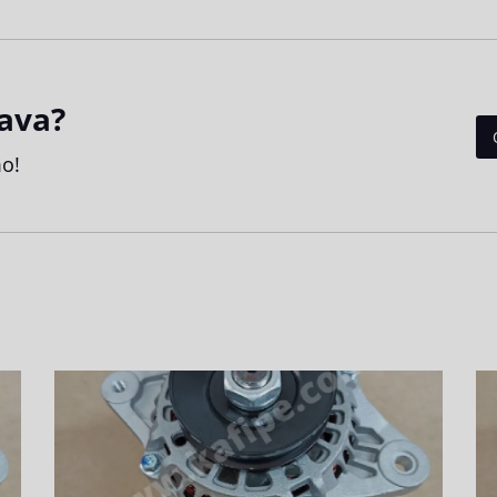
ava?
o!