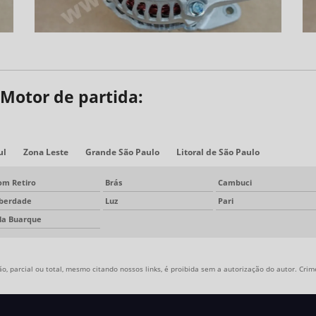
 Motor de partida:
ul
Zona Leste
Grande São Paulo
Litoral de São Paulo
om Retiro
Brás
Cambuci
iberdade
Luz
Pari
ila Buarque
, parcial ou total, mesmo citando nossos links, é proibida sem a autorização do autor. Crime