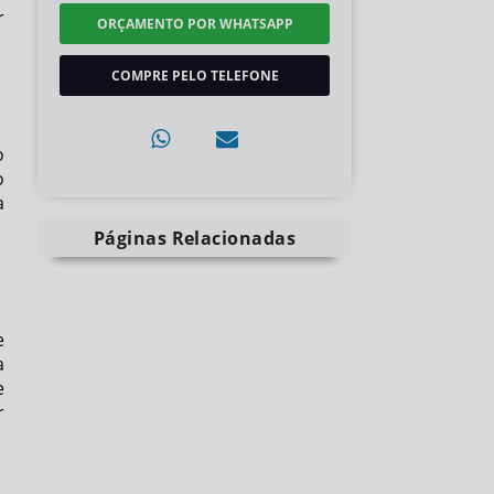
r
ORÇAMENTO POR WHATSAPP
COMPRE PELO TELEFONE
o
o
a
Páginas Relacionadas
e
a
e
r