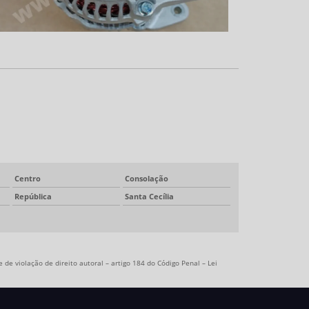
Centro
Consolação
República
Santa Cecília
 de violação de direito autoral – artigo 184 do Código Penal –
Lei