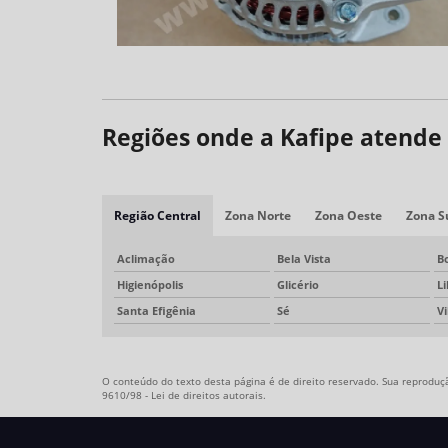
Regiões onde a Kafipe atende
Região Central
Zona Norte
Zona Oeste
Zona S
Aclimação
Bela Vista
B
Higienópolis
Glicério
L
Santa Efigênia
Sé
V
O conteúdo do texto desta página é de direito reservado. Sua reprodução
9610/98 - Lei de direitos autorais
.