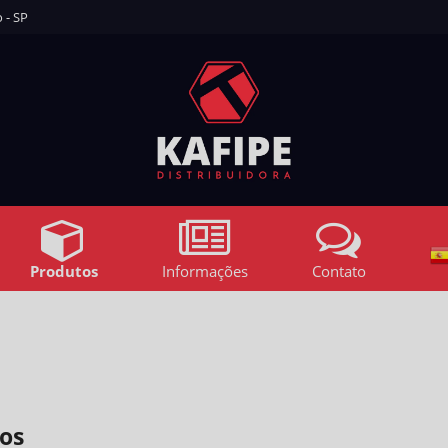
 - SP
Produtos
Informações
Contato
os