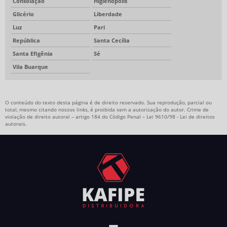
Consolação
Higienópolis
Glicério
Liberdade
Luz
Pari
República
Santa Cecília
Santa Efigênia
Sé
Vila Buarque
O conteúdo do texto desta página é de direito reservado. Sua reprodução, parcial ou
total, mesmo citando nossos links, é proibida sem a autorização do autor. Crime de
violação de direito autoral – artigo 184 do Código Penal –
Lei 9610/98 - Lei de direitos
autorais
.