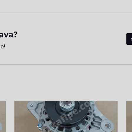
ava?
o!