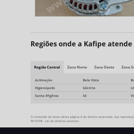
Regiões onde a Kafipe atende 
Região Central
Zona Norte
Zona Oeste
Zona S
Aclimação
Bela Vista
B
Higienópolis
Glicério
L
Santa Efigênia
Sé
V
O conteúdo do texto desta página é de direito reservado. Sua reprodução
9610/98 - Lei de direitos autorais
.