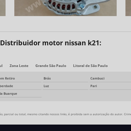
Distribuidor motor nissan k21:
ul
Zona Leste
Grande São Paulo
Litoral de São Paulo
om Retiro
Brás
Cambuci
iberdade
Luz
Pari
ila Buarque
, parcial ou total, mesmo citando nossos links, é proibida sem a autorização do autor. Crime