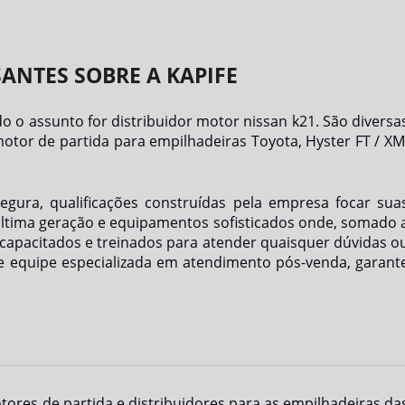
ANTES SOBRE A KAPIFE
do o assunto for
distribuidor motor nissan k21
. São diversa
otor de partida para empilhadeiras Toyota, Hyster FT / XM
segura, qualificações construídas pela empresa focar sua
última geração e equipamentos sofisticados onde, somado 
capacitados e treinados para atender quaisquer dúvidas o
s e equipe especializada em atendimento pós-venda, garant
ores de partida e distribuidores para as empilhadeiras da