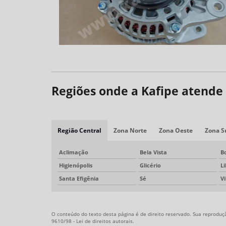
Regiões onde a Kafipe atende 
Região Central
Zona Norte
Zona Oeste
Zona S
Aclimação
Bela Vista
B
Higienópolis
Glicério
L
Santa Efigênia
Sé
V
O conteúdo do texto desta página é de direito reservado. Sua reprodução
9610/98 - Lei de direitos autorais
.