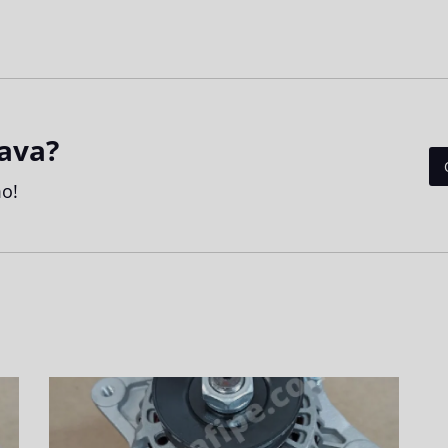
ava?
o!