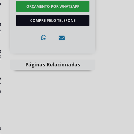
a
ORÇAMENTO POR WHATSAPP
COMPRE PELO TELEFONE
e
e
e
é
Páginas Relacionadas
s
r
s
s